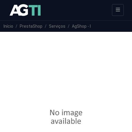
Início
PrestaShop
Serviços
AgShop - I